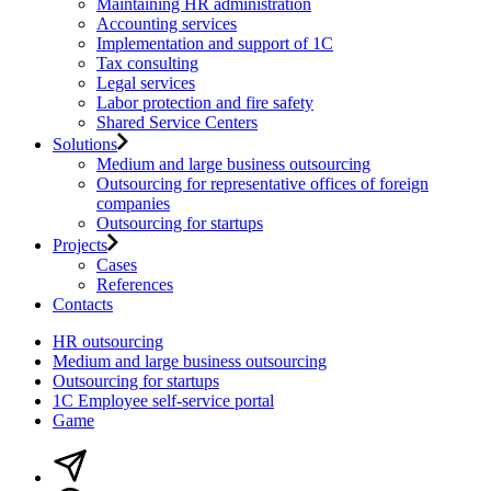
Maintaining HR administration
Accounting services
Implementation and support of 1C
Tax consulting
Legal services
Labor protection and fire safety
Shared Service Centers
Solutions
Medium and large business outsourcing
Outsourcing for representative offices of foreign
companies
Outsourcing for startups
Projects
Cases
References
Contacts
HR outsourcing
Medium and large business outsourcing
Outsourcing for startups
1С Employee self-service portal
Game