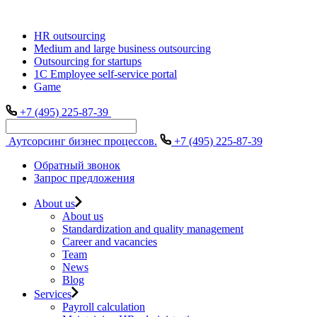
HR outsourcing
Medium and large business outsourcing
Outsourcing for startups
1С Employee self-service portal
Game
+7 (495) 225-87-39
Аутсорсинг бизнес процессов.
+7 (495) 225-87-39
Обратный звонок
Запрос предложения
About us
About us
Standardization and quality management
Career and vacancies
Team
News
Blog
Services
Payroll calculation