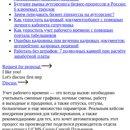
Будущее рынка аутсорсинга бизнес-процессов в России:
6 ключевых трендов
Зачем передавать бизнес-процессы на аутсорсинг?
Как упростить кадровый документооборот с помощью
личного кабинета сотрудника
Как упростить учет рабочего времени с помощью
портала табельщиков
Ошибки кадровика при ведении кадровых документов:
антирейтинг кадровых решений
Работать без штрафов: 7 подводных камней при расчёте
заработной платы
Request for proposal
I like you
!
Let's discuss first step
Discuss
Учет рабочего времени — это всегда вызов: необходимо
учитывать сменные графики, ночные смены, работу
в выходные и праздники, а также отпуска, отгулы,
больничные и еще множество параметров. Реальным кейсом
внедрения решения для табелирования, а также
рекомендациями для тех, кто хочет автоматизировать этот
процесс на производстве поделился руководитель отдела
консалтинга UCMS Group Сергей Пульников.