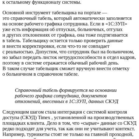
к остальному функционалу системы.
Основной инструмент табельщика на портале —
это справочный табель, который автоматически заполняется
на основе рабочего графика сотрудника. Если в «1С:ЗУП»
уже есть информация об отпусках, больничных, отгулах
и других отклонениях от графика, она тоже подтягивается
в табель. Табельщику остается только проверить данные
и внести корректировки, если что-то не совпадает
с реальностью. Допустим, что сотрудник был на больничном,
но забыл передать листок нетрудоспособности в отдел кадров,
поэтому в системе отражается обычный рабочий день.
В таком случае табельщик сможет вручную внести отметку
о больничном в справочном табеле.
Справочный табель формируется на основании
рабочего графика сотрудника, документов
отклонений, внесенных в 1С:ЗУП, данных СКУД
Следующим шагом стала интеграция с системой контроля
доступа (СКУД) Timex , установленной на производственных
площадках клиента. Дело в том, что «сырые» данные со СКУД
редко подходят для учета, так как они не учитывают контекст.
Например, турникеты стоят не только на главной проходной,