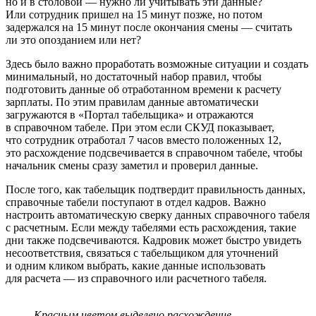
но и в столовой — нужно ли учитывать эти данные?
Или сотрудник пришел на 15 минут позже, но потом
задержался на 15 минут после окончания смены — считать
ли это опозданием или нет?
Здесь было важно проработать возможные ситуации и создать
минимальный, но достаточный набор правил, чтобы
подготовить данные об отработанном времени к расчету
зарплаты. По этим правилам данные автоматически
загружаются в «Портал табельщика» и отражаются
в справочном табеле. При этом если СКУД показывает,
что сотрудник отработал 7 часов вместо положенных 12,
это расхождение подсвечивается в справочном табеле, чтобы
начальник смены сразу заметил и проверил данные.
После того, как табельщик подтвердит правильность данных,
справочные табели поступают в отдел кадров. Важно
настроить автоматическую сверку данных справочного табеля
с расчетным. Если между табелями есть расхождения, такие
дни также подсвечиваются. Кадровик может быстро увидеть
несоответствия, связаться с табельщиком для уточнений
и одним кликом выбрать, какие данные использовать
для расчета — из справочного или расчетного табеля.
Красным цветом выделено расхождение