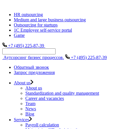
HR outsourcing
Medium and large business outsourcing
Outsourcing for startups
1С Employee self-service portal
Game
+7 (495) 225-87-39
Аутсорсинг бизнес процессов.
+7 (495) 225-87-39
Обратный звонок
Запрос предложения
About us
About us
Standardization and quality management
Career and vacancies
Team
News
Blog
Services
Payroll calculation