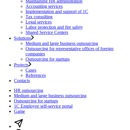
Maintaining HR administration
Accounting services
Implementation and support of 1C
Tax consulting
Legal services
Labor protection and fire safety
Shared Service Centers
Solutions
Medium and large business outsourcing
Outsourcing for representative offices of foreign
companies
Outsourcing for startups
Projects
Cases
References
Contacts
HR outsourcing
Medium and large business outsourcing
Outsourcing for startups
1С Employee self-service portal
Game