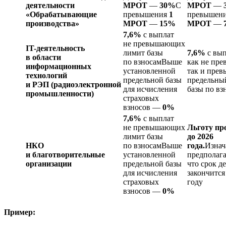
деятельности
МРОТ
—
30%
С
МРОТ
—
«Обрабатывающие
превышения
1
превышен
производства»
МРОТ
—
15%
МРОТ
—
7,6%
с выплат
не превышающих
IT-деятельность
лимит базы
7,6%
с вып
в области
по взносамВыше
как не пр
информационных
установленной
так и пре
технологий
предельной базы
предельны
и РЭП (радиоэлектронной
для исчисления
базы по вз
промышленности)
страховых
взносов —
0%
7,6%
с выплат
не превышающих
Льготу пр
лимит базы
до 2026
НКО
по взносамВыше
года.
Изнач
и благотворительные
установленной
предполага
организации
предельной базы
что срок д
для исчисления
закончится
страховых
году
взносов —
0%
Пример: