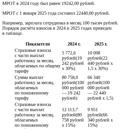
МРОТ в 2024 году был равен 19242,00 рублей.
МРОТ с 1 января 2025 года составил 22440,00 рублей.
Например, зарплата сотрудника в месяц 100 тысяч рублей.
Порядок расчёта взносов в 2024 и 2025 годах приведен
в таблице.
Показатели
2024 г.
2025 г.
Страховые взносы
5 772,6
10 098
с части выплат
рублей(19
рублей(22
работнику за месяц,
242 рублей
440 рублей x
облагаемых по общему
x 30%)
1,5 x 30%)
тарифу
Сумма выплат
80 758,0
66 340
работнику за месяц,
рублей(100
рублей(100
облагаемых
000 рублей
000 рублей
по пониженному
— 19 242
— 22 440
тарифу
рублей)
рублей x 1,5)
Страховые взносы
с части выплат
12 113,7
9 951
работнику за месяц,
рублей(80
рублей(66
облагаемых
758 рублей
340 рублей x
по пониженному
x 15%)
15%)