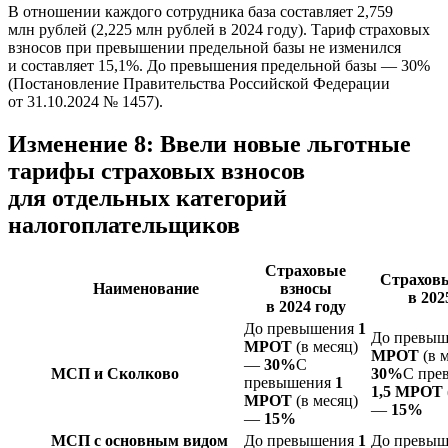
В отношении каждого сотрудника база составляет 2,759
млн рублей (2,225 млн рублей в 2024 году). Тариф страховых
взносов при превышении предельной базы не изменился
и составляет 15,1%. До превышения предельной базы — 30%
(Постановление Правительства Российской Федерации
от 31.10.2024 № 1457).
Изменение 8: Ввели новые льготные
тарифы страховых взносов
для отдельных категорий
налогоплательщиков
Страховые
Страховы
Наименование
взносы
в 202
в 2024 году
До превышения
1
До превы
МРОТ
(в месяц)
МРОТ
(в 
—
30%
С
МСП и Сколково
30%
С пре
превышения
1
1,5 МРОТ
МРОТ
(в месяц)
—
15%
—
15%
МСП с основным видом
До превышения
1
До превы