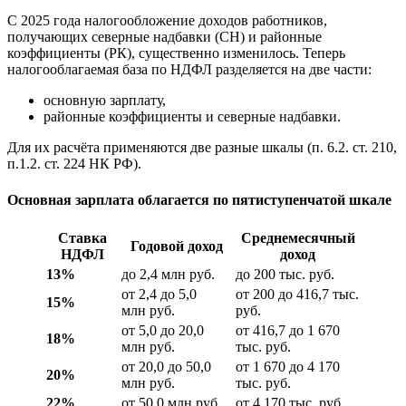
С 2025 года налогообложение доходов работников,
получающих северные надбавки (СН) и районные
коэффициенты (РК), существенно изменилось. Теперь
налогооблагаемая база по НДФЛ разделяется на две части:
основную зарплату,
районные коэффициенты и северные надбавки.
Для их расчёта применяются две разные шкалы (п. 6.2. ст. 210,
п.1.2. ст. 224 НК РФ).
Основная зарплата облагается по пятиступенчатой шкале
Ставка
Среднемесячный
Годовой доход
НДФЛ
доход
13%
до 2,4 млн руб.
до 200 тыс. руб.
от 2,4 до 5,0
от 200 до 416,7 тыс.
15%
млн руб.
руб.
от 5,0 до 20,0
от 416,7 до 1 670
18%
млн руб.
тыс. руб.
от 20,0 до 50,0
от 1 670 до 4 170
20%
млн руб.
тыс. руб.
22%
от 50,0 млн руб.
от 4 170 тыс. руб.