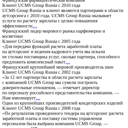
Французская фармацевтическая компания
Клиент UCMS Group Russia с 2010 года
UCMS Group Russia и клиент являются партнерами в области
аутсорсинга с 2010 года. UCMS Group Russia оказывает
услуги по расчету зарплаты с целью повышения
эффективности
…
Французский лидер мирового рынка парфюмерии и
косметики
Клиент UCMS Group Russia с 2005 года
«Для передачи функций расчета заработной платы
на аутсорсинг и ведения кадрового учета мы искали
не столько поставщика услуг, сколько партнера, способного
предложить комплексный пакет
…
Французский крупнейший мировой производитель шин
Клиент UCMS Group Russia с 2002 года
«За 12 лет партнерства в области расчета зарплаты
с компанией UCMS Group мы сумели построить
доверительные отношения, — отмечает директор
по персоналу российского представительства компании. —
Нам импонирует
…
Один из крупнейших производителей кондитерских изделий
Клиент UCMS Group Russia с 2008 года
«По результатам проведенного тендера на аутсорсинг расчета
заработной платы и поставку системы управления
персоналом была выбрана компания UCMS Group, —