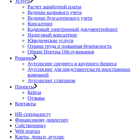
Услуги
Расчет заработной платы
Ведение кадрового учета
Ведение бухгалтерского учета
Консалтинг
Кадровый электронный документооборот
Налоговый консалтинг
Юридические услуги
Охрана труда и пожарная безопасность
Общие Центры Обслуживания
Решения
Аутсорсинг среднего и крупного бизнеса
Аутсорсинг для представительств иностранных
компаний
Аутсорсинг стартапов
Проекты
Кейсы
Отзывы
Контакты
HR-специалисту
Финансовому директору
Собственнику
Web портал
Карты, деньги, аутсорс