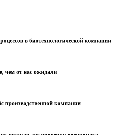
роцессов в биотехнологической компании
, чем от нас ожидали
ейс производственной компании
ешно прошли две проверки военкомата