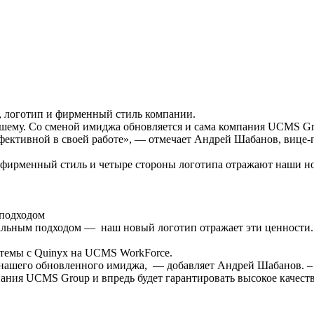
, логотип и фирменный стиль компании.
шему. Со сменой имиджа обновляется и сама компания UCMS Gro
ффективной в своей работе», — отмечает Андрей Шабанов, вице
фирменный стиль и четыре стороны логотипа отражают наши н
 подходом
альным подходом — наш новый логотип отражает эти ценности.
темы с Quinyx на UCMS WorkForce.
 нашего обновленного имиджа, — добавляет Андрей Шабанов. –
мпания UCMS Group и впредь будет гарантировать высокое качест