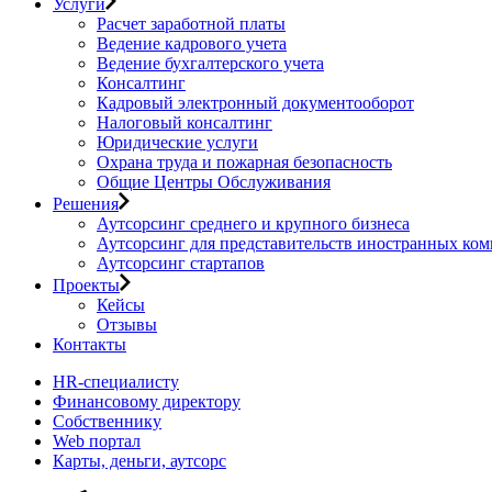
Услуги
Расчет заработной платы
Ведение кадрового учета
Ведение бухгалтерского учета
Консалтинг
Кадровый электронный документооборот
Налоговый консалтинг
Юридические услуги
Охрана труда и пожарная безопасность
Общие Центры Обслуживания
Решения
Аутсорсинг среднего и крупного бизнеса
Аутсорсинг для представительств иностранных ко
Аутсорсинг стартапов
Проекты
Кейсы
Отзывы
Контакты
HR-специалисту
Финансовому директору
Собственнику
Web портал
Карты, деньги, аутсорс