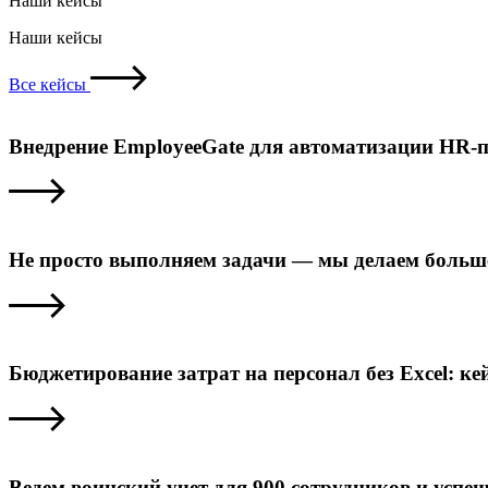
Наши кейсы
Наши кейсы
Все кейсы
Внедрение EmployeeGate для автоматизации HR-п
Не просто выполняем задачи — мы делаем больше
Бюджетирование затрат на персонал без Excel: к
Ведем воинский учет для 900 сотрудников и усп