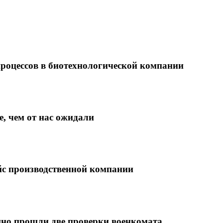
роцессов в биотехнологической компании
, чем от нас ожидали
ейс производственной компании
ешно прошли две проверки военкомата