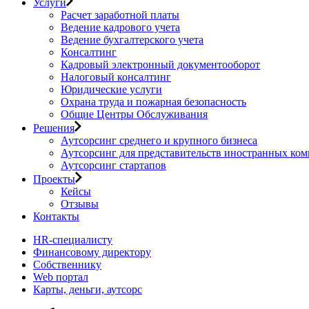
Услуги
Расчет заработной платы
Ведение кадрового учета
Ведение бухгалтерского учета
Консалтинг
Кадровый электронный документооборот
Налоговый консалтинг
Юридические услуги
Охрана труда и пожарная безопасность
Общие Центры Обслуживания
Решения
Аутсорсинг среднего и крупного бизнеса
Аутсорсинг для представительств иностранных ко
Аутсорсинг стартапов
Проекты
Кейсы
Отзывы
Контакты
HR-специалисту
Финансовому директору
Собственнику
Web портал
Карты, деньги, аутсорс