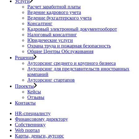
Услуги
Расчет заработной платы
Ведение кадрового учета
Ведение бухгалтерского учета
Консалтинг
Кадровый электронный документооборот
Налоговый консалтинг
Юридические услуги
Охрана труда и пожарная безопасность
Общие Центры Обслуживания
Решения
Аутсорсинг среднего и крупного бизнеса
Аутсорсинг для представительств иностранных
компаний
Аутсорсинг стартапов
Проекты
Кейсы
Отзывы
Контакты
HR-специалисту
Финансовому директору
Собственнику
Web портал
Карты, деньги, аутсорс