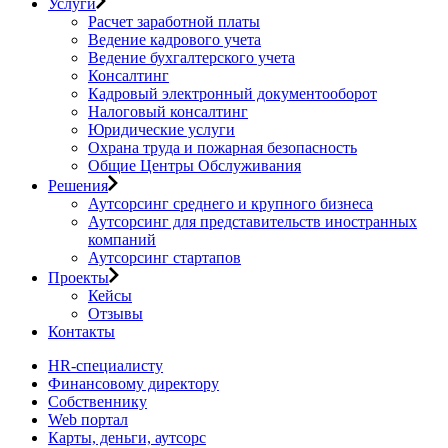
Услуги
Расчет заработной платы
Ведение кадрового учета
Ведение бухгалтерского учета
Консалтинг
Кадровый электронный документооборот
Налоговый консалтинг
Юридические услуги
Охрана труда и пожарная безопасность
Общие Центры Обслуживания
Решения
Аутсорсинг среднего и крупного бизнеса
Аутсорсинг для представительств иностранных
компаний
Аутсорсинг стартапов
Проекты
Кейсы
Отзывы
Контакты
HR-специалисту
Финансовому директору
Собственнику
Web портал
Карты, деньги, аутсорс