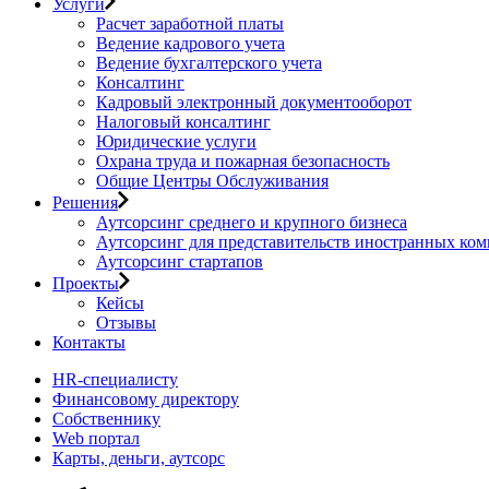
Услуги
Расчет заработной платы
Ведение кадрового учета
Ведение бухгалтерского учета
Консалтинг
Кадровый электронный документооборот
Налоговый консалтинг
Юридические услуги
Охрана труда и пожарная безопасность
Общие Центры Обслуживания
Решения
Аутсорсинг среднего и крупного бизнеса
Аутсорсинг для представительств иностранных ко
Аутсорсинг стартапов
Проекты
Кейсы
Отзывы
Контакты
HR-специалисту
Финансовому директору
Собственнику
Web портал
Карты, деньги, аутсорс