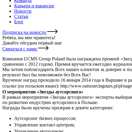
Команда
Карьера и вакансии
Новости
Статьи
Блог
Подписка на новости
Ребята, вы мне нравитесь
!
Давайте обсудим первый шаг
Связаться с нами
Компания UCMS Group Poland была награждена премией «Звезда
сравнении с 2012 годом). Премия вручается ежегодно журналом 
Мы хотим поблагодарить Всех наших клиентов за доверие и по
результат был бы невозможен без Всех Вас!
Вручение наград проходило 16 января 2014 года в Варшаве в
ссылке (на польском языке):
http://www.outsourcingstars.pl/pl/nag
О мероприятии «Звезды аутсорсинга»
В рамках мероприятия «Звезды аутсорсинга» эксперты выбира
по развитию индустрии аутсорсинга в Польше.
Награды были вручены призерам в девяти категориях:
Аутсорсинг бизнес-процессов;
Управление контакт-центром;
Управление автопарком;