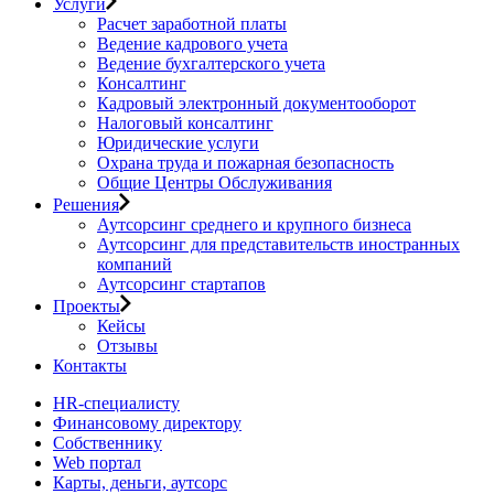
Услуги
Расчет заработной платы
Ведение кадрового учета
Ведение бухгалтерского учета
Консалтинг
Кадровый электронный документооборот
Налоговый консалтинг
Юридические услуги
Охрана труда и пожарная безопасность
Общие Центры Обслуживания
Решения
Аутсорсинг среднего и крупного бизнеса
Аутсорсинг для представительств иностранных
компаний
Аутсорсинг стартапов
Проекты
Кейсы
Отзывы
Контакты
HR-специалисту
Финансовому директору
Собственнику
Web портал
Карты, деньги, аутсорс