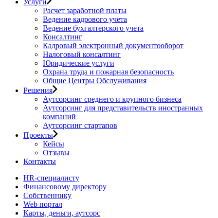
Услуги
Расчет заработной платы
Ведение кадрового учета
Ведение бухгалтерского учета
Консалтинг
Кадровый электронный документооборот
Налоговый консалтинг
Юридические услуги
Охрана труда и пожарная безопасность
Общие Центры Обслуживания
Решения
Аутсорсинг среднего и крупного бизнеса
Аутсорсинг для представительств иностранных
компаний
Аутсорсинг стартапов
Проекты
Кейсы
Отзывы
Контакты
HR-специалисту
Финансовому директору
Собственнику
Web портал
Карты, деньги, аутсорс