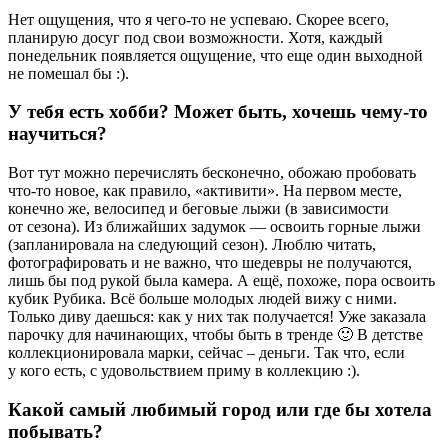
Нет ощущения, что я чего-то не успеваю. Скорее всего,
планирую досуг под свои возможности. Хотя, каждый
понедельник появляется ощущение, что еще один выходной
не помешал бы :).
У тебя есть хобби? Может быть, хочешь чему-то
научиться?
Вот тут можно перечислять бесконечно, обожаю пробовать
что-то новое, как правило, «активити». На первом месте,
конечно же, велосипед и беговые лыжи (в зависимости
от сезона). Из ближайших задумок — освоить горные лыжи
(запланировала на следующий сезон). Люблю читать,
фотографировать и не важно, что шедевры не получаются,
лишь бы под рукой была камера. А ещё, похоже, пора освоить
кубик Рубика. Всё больше молодых людей вижу с ними.
Только диву даешься: как у них так получается! Уже заказала
парочку для начинающих, чтобы быть в тренде 🙂 В детстве
коллекционировала марки, сейчас – деньги. Так что, если
у кого есть, с удовольствием приму в коллекцию :).
Какой самый любимый город или где бы хотела
побывать?