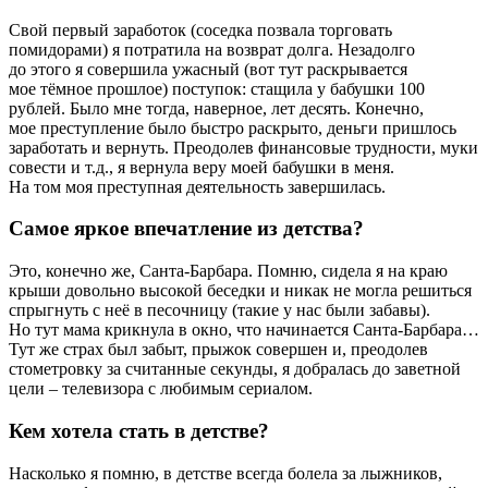
Свой первый заработок (соседка позвала торговать
помидорами) я потратила на возврат долга. Незадолго
до этого я совершила ужасный (вот тут раскрывается
мое тёмное прошлое) поступок: стащила у бабушки 100
рублей. Было мне тогда, наверное, лет десять. Конечно,
мое преступление было быстро раскрыто, деньги пришлось
заработать и вернуть. Преодолев финансовые трудности, муки
совести и т.д., я вернула веру моей бабушки в меня.
На том моя преступная деятельность завершилась.
Самое яркое впечатление из детства?
Это, конечно же, Санта-Барбара. Помню, сидела я на краю
крыши довольно высокой беседки и никак не могла решиться
спрыгнуть с неё в песочницу (такие у нас были забавы).
Но тут мама крикнула в окно, что начинается Санта-Барбара…
Тут же страх был забыт, прыжок совершен и, преодолев
стометровку за считанные секунды, я добралась до заветной
цели – телевизора с любимым сериалом.
Кем хотела стать в детстве?
Насколько я помню, в детстве всегда болела за лыжников,